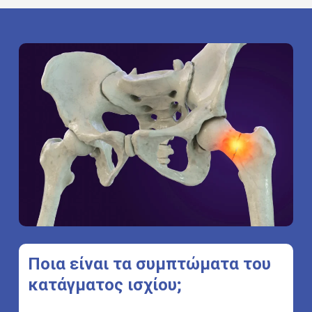
Ποια
είναι
τα
συμπτώματα
του
κατάγματος
ισχίου;