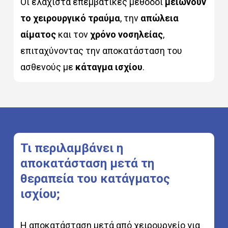
Οι ελάχιστα επεμβατικές μέθοδοι
μειώνουν
το χειρουργικό τραύμα
, την
απώλεια
αίματος
και τον
χρόνο νοσηλείας
,
επιταχύνοντας την αποκατάσταση του
ασθενούς με
κάταγμα ισχίου
.
Τι
περιλαμβάνει
η
αποκατάσταση
μετά
τη
θεραπεία
του
κατάγματος
ισχίου;
Η αποκατάσταση μετά από χειρουργείο για