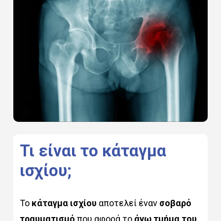
Τι
είναι
το
κάταγμα
ισχίου;
Το
κάταγμα ισχίου
αποτελεί έναν
σοβαρό
τραυματισμό
που αφορά το
άνω τμήμα του