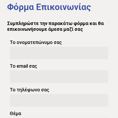
Φόρμα
Επικοινωνίας
Συμπληρώστε
την
παρακάτω
φόρμα
και
θα
επικοινωνήσουμε
άμεσα
μαζί
σας
Το ονοματεπώνυμο σας
Το email σας
Το τηλέφωνο σας
Θέμα