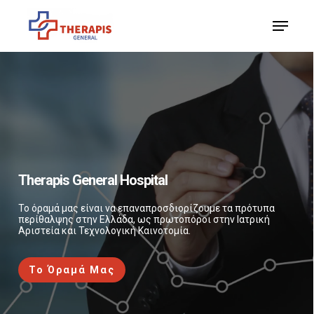
Skip
Menu
to
Close
main
Menu
content
Therapis General Hospital
Το όραμά μας είναι να επαναπροσδιορίζουμε τα πρότυπα
περίθαλψης στην Ελλάδα, ως πρωτοπόροι στην Ιατρική
Αριστεία και Τεχνολογική Καινοτομία.
Το Όραμά Μας