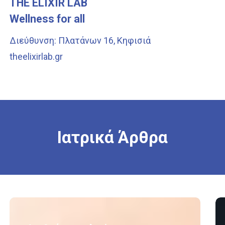
THE ELIXIR LAB
Wellness for all
Διεύθυνση: Πλατάνων 16, Κηφισιά
theelixirlab.gr
Ιατρικά
Άρθρα
Αναθεώρηση
Α
ολικής
Ολ