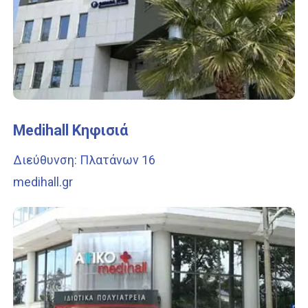
Medihall Κηφισιά
Διεύθυνση: Πλατάνων 16
medihall.gr