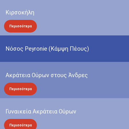
Κιρσοκήλη
Περισσότερα
Νόσος Peyronie (Κάμψη Πέους)
Ακράτεια Ούρων στους Άνδρες
Περισσότερα
Γυναικεία Ακράτεια Ούρων
Περισσότερα