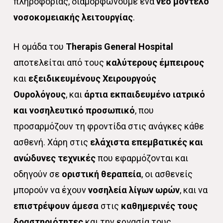
πληροφορίας, διαμορφώνουμε ένα
νέο μοντέλο
νοσοκομειακής λειτουργίας
.
Η ομάδα του
Therapis General Hospital
αποτελείται από τους
καλύτερους
έμπειρους
και
εξειδικευμένους Χειρουργούς
Ουρολόγους
, και
άρτια εκπαιδευμένο ιατρικό
και νοσηλευτικό προσωπικό
, που
προσαρμόζουν τη φροντίδα στις ανάγκες κάθε
ασθενή. Χάρη στις
ελάχιστα επεμβατικές και
ανώδυνες τεχνικές
που εφαρμόζονται και
οδηγούν σε
οριστική θεραπεία
, οι ασθενείς
μπορούν να έχουν
νοσηλεία λίγων ωρών
, και να
επιστρέψουν άμεσα
στις
καθημερινές τους
δραστηριότητες
και την εργασία τους.