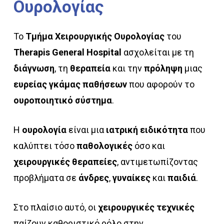
Ουρολογίας
Το
Τμήμα Χειρουργικής Ουρολογίας
του
Therapis General Hospital
ασχολείται με τη
διάγνωση
, τη
θεραπεία
και την
πρόληψη
μιας
ευρείας γκάμας παθήσεων
που αφορούν το
ουροποιητικό
σύστημα
.
Η
ουρολογία
είναι μια
ιατρική ειδικότητα
που
καλύπτει τόσο
παθολογικές
όσο και
χειρουργικές θεραπείες
, αντιμετωπίζοντας
προβλήματα σε
άνδρες
,
γυναίκες
και
παιδιά
.
Στο πλαίσιο αυτό, οι
χειρουργικές τεχνικές
παίζουν καθοριστικό ρόλο στην