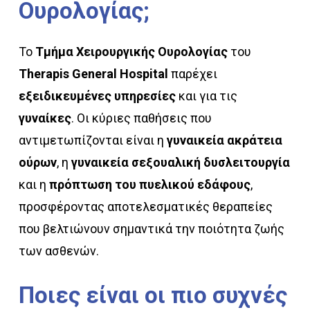
Ουρολογίας;
Το
Τμήμα Χειρουργικής Ουρολογίας
του
Therapis General Hospital
παρέχει
εξειδικευμένες υπηρεσίες
και για τις
γυναίκες
. Οι κύριες παθήσεις που
αντιμετωπίζονται είναι η
γυναικεία ακράτεια
ούρων
, η
γυναικεία σεξουαλική δυσλειτουργία
και η
πρόπτωση του πυελικού εδάφους
,
προσφέροντας αποτελεσματικές θεραπείες
που βελτιώνουν σημαντικά την ποιότητα ζωής
των ασθενών.
Ποιες
είναι
οι
πιο
συχνές