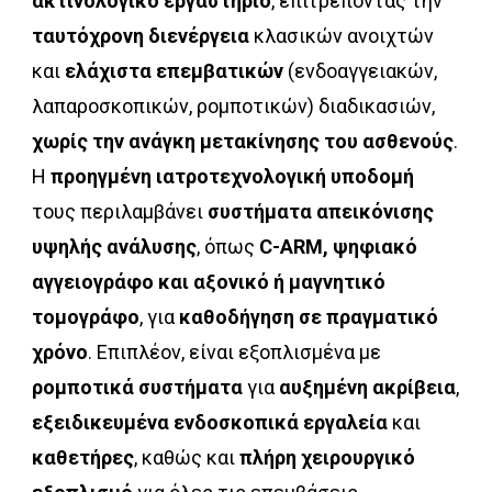
ακτινολογικό εργαστήριο
, επιτρέποντας την
ταυτόχρονη διενέργεια
κλασικών ανοιχτών
και
ελάχιστα επεμβατικών
(ενδοαγγειακών,
λαπαροσκοπικών, ρομποτικών) διαδικασιών,
χωρίς την ανάγκη μετακίνησης του ασθενούς
.
Η
προηγμένη ιατροτεχνολογική υποδομή
τους περιλαμβάνει
συστήματα απεικόνισης
υψηλής ανάλυσης
, όπως
C-ARM, ψηφιακό
αγγειογράφο και αξονικό ή μαγνητικό
τομογράφο
, για
καθοδήγηση σε πραγματικό
χρόνο
. Επιπλέον, είναι εξοπλισμένα με
ρομποτικά συστήματα
για
αυξημένη ακρίβεια
,
εξειδικευμένα ενδοσκοπικά εργαλεία
και
καθετήρες
, καθώς και
πλήρη χειρουργικό