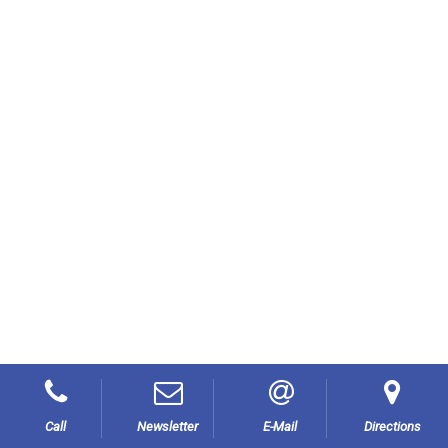
Διεύθυνση
Call
Newsletter
E-Mail
Directions