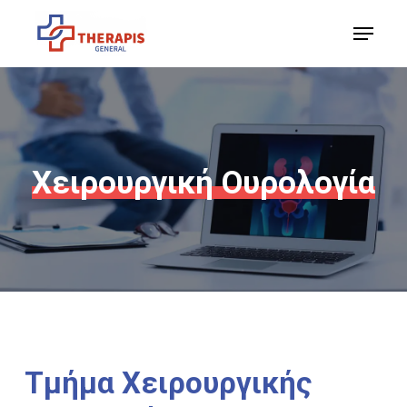
Skip
Menu
to
Close
main
Menu
content
Χειρουργική
Ουρολογία
Τμήμα
Χειρουργικής