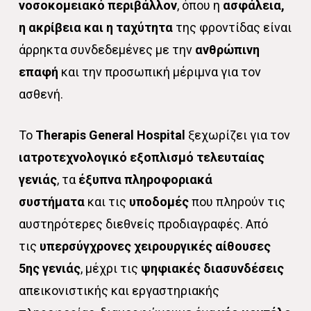
νοσοκομειακό περιβάλλον
, όπου η
ασφάλεια,
η ακρίβεια και η ταχύτητα
της φροντίδας είναι
άρρηκτα συνδεδεμένες με την
ανθρώπινη
επαφή
και την προσωπική μέριμνα για τον
ασθενή.
Το
Therapis General Hospital
ξεχωρίζει για τον
ιατροτεχνολογικό εξοπλισμό τελευταίας
γενιάς
, τα
έξυπνα πληροφοριακά
συστήματα
και τις
υποδομές
που πληρούν τις
αυστηρότερες διεθνείς προδιαγραφές. Από
τις
υπερσύγχρονες χειρουργικές αίθουσες
5ης γενιάς
, μέχρι τις
ψηφιακές
διασυνδέσεις
απεικονιστικής και εργαστηριακής