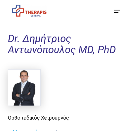
Skip
Menu
to
Close
main
Menu
content
Dr. Δημήτριος
Αντωνόπουλος MD, PhD
Ορθοπεδικός Χειρουργός