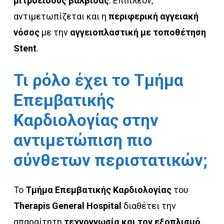
μιτροειδούς βαλβίδας
. Επιπλέον,
αντιμετωπίζεται και η
περιφερική αγγειακή
νόσος
με την
αγγειοπλαστική με τοποθέτηση
Stent
.
Τι
ρόλο
έχει
το
Τμήμα
Επεμβατικής
Καρδιολογίας
στην
αντιμετώπιση
πιο
σύνθετων
περιστατικών;
Το
Τμήμα Επεμβατικής Καρδιολογίας
του
Therapis General Hospital
διαθέτει την
απαραίτητη
τεχνογνωσία και τον εξοπλισμό