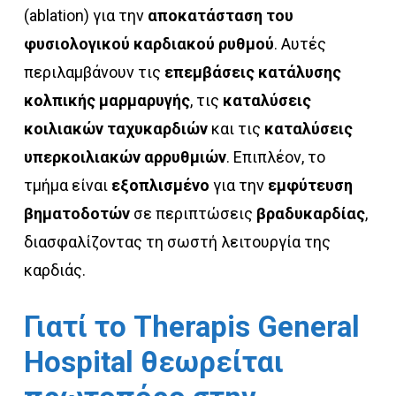
(ablation) για την
αποκατάσταση του
φυσιολογικού
καρδιακού ρυθμού
. Αυτές
περιλαμβάνουν τις
επεμβάσεις κατάλυσης
κολπικής μαρμαρυγής
, τις
καταλύσεις
κοιλιακών ταχυκαρδιών
και τις
καταλύσεις
υπερκοιλιακών αρρυθμιών
. Επιπλέον, το
τμήμα είναι
εξοπλισμένο
για την
εμφύτευση
βηματοδοτών
σε περιπτώσεις
βραδυκαρδίας
,
διασφαλίζοντας τη σωστή λειτουργία της
καρδιάς.
Γιατί
το
Therapis
General
Hospital
θεωρείται