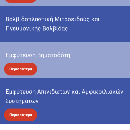
Βαλβιδοπλαστική Μιτροειδούς και
Πνευμονικής Βαλβίδας
Εμφύτευση Βηματοδότη
Περισσότερα
Εμφύτευση Απινιδωτών και Αμφικοιλιακών
Συστημάτων
Περισσότερα