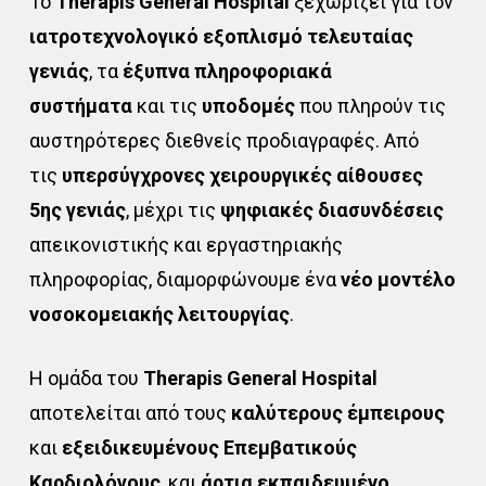
Το
Therapis General Hospital
ξεχωρίζει για τον
ιατροτεχνολογικό εξοπλισμό τελευταίας
γενιάς
, τα
έξυπνα πληροφοριακά
συστήματα
και τις
υποδομές
που πληρούν τις
αυστηρότερες διεθνείς προδιαγραφές. Από
τις
υπερσύγχρονες χειρουργικές αίθουσες
5ης γενιάς
, μέχρι τις
ψηφιακές
διασυνδέσεις
απεικονιστικής και εργαστηριακής
πληροφορίας, διαμορφώνουμε ένα
νέο μοντέλο
νοσοκομειακής λειτουργίας
.
Η ομάδα του
Therapis General Hospital
αποτελείται από τους
καλύτερους
έμπειρους
και
εξειδικευμένους Επεμβατικούς
Καρδιολόγους
, και
άρτια εκπαιδευμένο