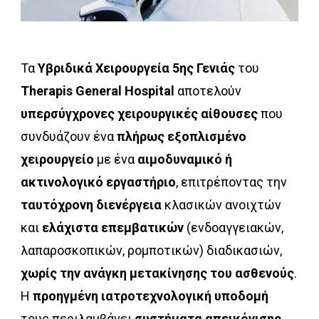
Τα
Υβριδικά Χειρουργεία 5ης Γενιάς
του
Therapis General Hospital
αποτελούν
υπερσύγχρονες χειρουργικές αίθουσες
που
συνδυάζουν ένα
πλήρως εξοπλισμένο
χειρουργείο
με ένα
αιμοδυναμικό ή
ακτινολογικό εργαστήριο
, επιτρέποντας την
ταυτόχρονη διενέργεια
κλασικών ανοιχτών
και
ελάχιστα επεμβατικών
(ενδοαγγειακών,
λαπαροσκοπικών, ρομποτικών) διαδικασιών,
χωρίς την ανάγκη μετακίνησης του ασθενούς
.
Η
προηγμένη ιατροτεχνολογική υποδομή
τους περιλαμβάνει
συστήματα απεικόνισης