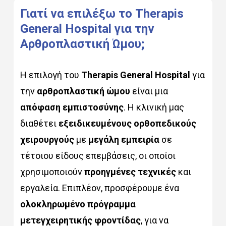
Γιατί
να
επιλέξω
το
Therapis
General
Hospital
για
την
Αρθροπλαστική
Ώμου;
Η επιλογή του
Therapis General Hospital
για
την
αρθροπλαστική ώμου
είναι μια
απόφαση εμπιστοσύνης
. Η κλινική μας
διαθέτει
εξειδικευμένους ορθοπεδικούς
χειρουργούς
με
μεγάλη εμπειρία
σε
τέτοιου είδους επεμβάσεις, οι οποίοι
χρησιμοποιούν
προηγμένες τεχνικές
και
εργαλεία. Επιπλέον, προσφέρουμε ένα
ολοκληρωμένο πρόγραμμα
μετεγχειρητικής φροντίδας
, για να