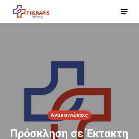
Skip
Menu
to
Close
main
Menu
content
Ανακοινώσεις
Πρόσκληση σε Έκτακτη