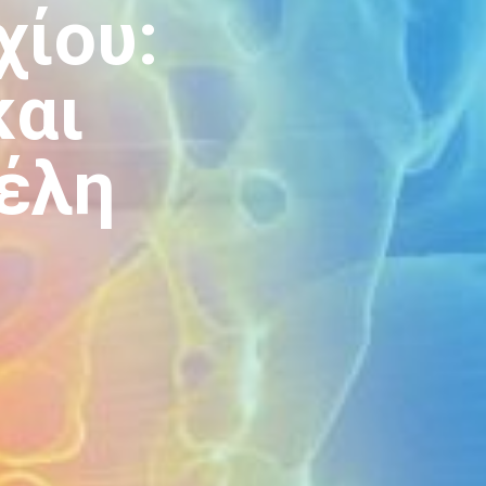
χίου:
και
έλη