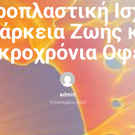
οπλαστική Ισ
άρκεια Ζωής 
κροχρόνια Οφ
admin
15 Σεπτεμβρίου, 2025