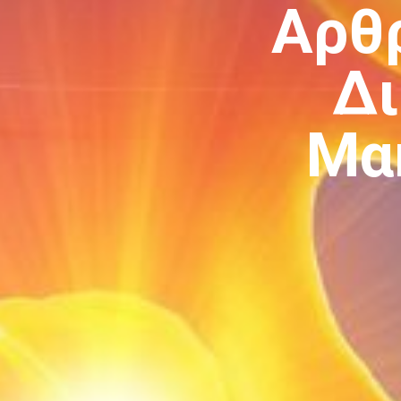
Αρθρ
Δι
Μα