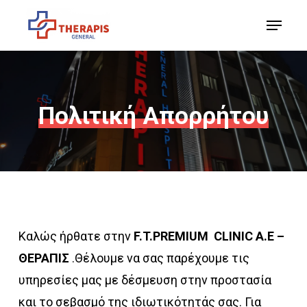
Skip
Menu
to
Close
main
Menu
content
Πολιτική
Απορρήτου
Καλώς ήρθατε στην
F.T.PREMIUM CLINIC Α.Ε –
ΘΕΡΑΠΙΣ
.Θέλουμε να σας παρέχουμε τις
υπηρεσίες μας με δέσμευση στην προστασία
και το σεβασμό της ιδιωτικότητάς σας. Για