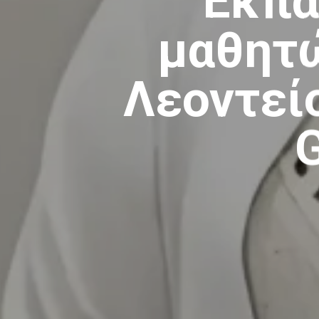
Εκπα
μαθητώ
Λεοντεί
G