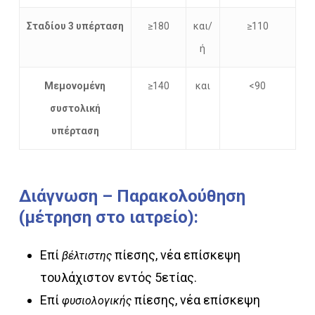
Σταδίου 3 υπέρταση
≥180
και/
≥110
ή
Μεμονομένη
≥140
και
<90
συστολική
υπέρταση
Διάγνωση
–
Παρακολούθηση
(μέτρηση
στο
ιατρείο):
Επί
πίεσης, νέα επίσκεψη
βέλτιστης
τουλάχιστον εντός 5ετίας.
Επί
πίεσης, νέα επίσκεψη
φυσιολογικής