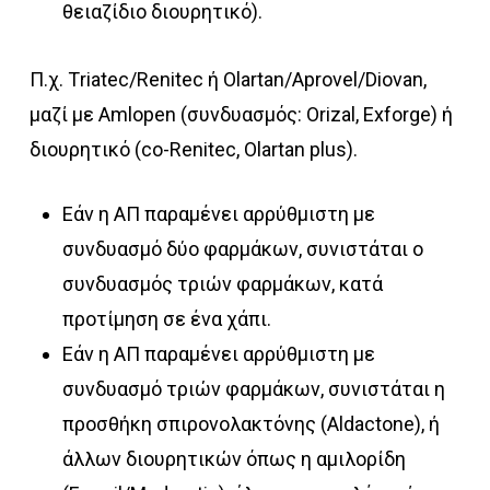
θειαζίδιο διουρητικό).
Π.χ. Τriatec/Renitec ή Οlartan/Aprovel/Diovan,
μαζί με Αmlopen (συνδυασμός: Orizal, Exforge) ή
διουρητικό (co-Renitec, Olartan plus).
Εάν η ΑΠ παραμένει αρρύθμιστη με
συνδυασμό δύο φαρμάκων, συνιστάται ο
συνδυασμός τριών φαρμάκων, κατά
προτίμηση σε ένα χάπι.
Εάν η ΑΠ παραμένει αρρύθμιστη με
συνδυασμό τριών φαρμάκων, συνιστάται η
προσθήκη σπιρονολακτόνης (Aldactone), ή
άλλων διουρητικών όπως η αμιλορίδη