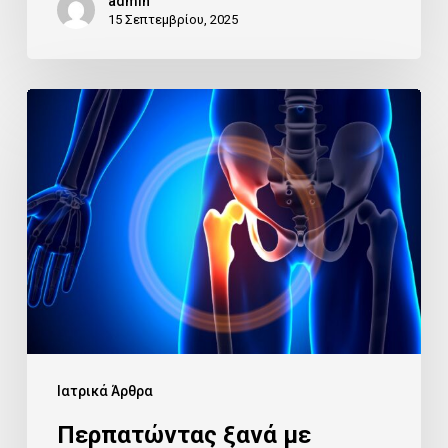
admin
15 Σεπτεμβρίου, 2025
Περπατώντας
ξανά
με
ασφάλεια
μετά
από
Αρθροπλαστική
Ισχίου
Ιατρικά Άρθρα
Περπατώντας ξανά με