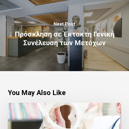
Next Post
Πρόσκληση σε Έκτακτη Γενική
Συνέλευση των Μετόχων
You May Also Like
Ασφαλής
Ανάρρωση:
Βασικές