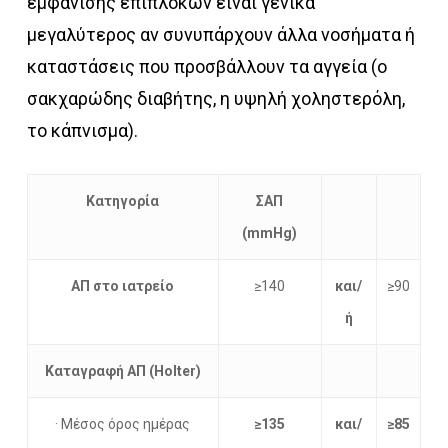
εμφάνισης επιπλοκών είναι γενικά
μεγαλύτερος αν συνυπάρχουν άλλα νοσήματα ή
καταστάσεις που προσβάλλουν τα αγγεία (ο
σακχαρώδης διαβήτης, η υψηλή χοληστερόλη,
το κάπνισμα).
Κατηγορία
ΣΑΠ
(mmHg)
ΑΠ στο ιατρείο
≥140
και/
≥90
ή
Καταγραφή ΑΠ (Holter)
· Μέσος όρος ημέρας
≥135
και/
≥85