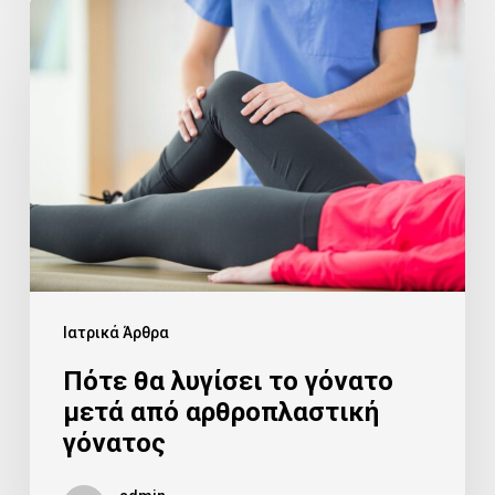
Πότε
θα
λυγίσει
το
γόνατο
μετά
από
αρθροπλαστική
γόνατος
Ιατρικά Άρθρα
Πότε θα λυγίσει το γόνατο
μετά από αρθροπλαστική
γόνατος